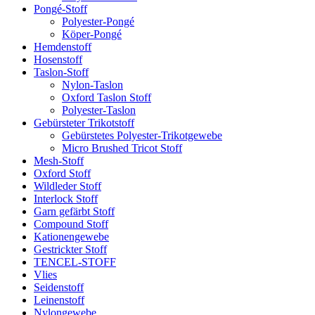
Pongé-Stoff
Polyester-Pongé
Köper-Pongé
Hemdenstoff
Hosenstoff
Taslon-Stoff
Nylon-Taslon
Oxford Taslon Stoff
Polyester-Taslon
Gebürsteter Trikotstoff
Gebürstetes Polyester-Trikotgewebe
Micro Brushed Tricot Stoff
Mesh-Stoff
Oxford Stoff
Wildleder Stoff
Interlock Stoff
Garn gefärbt Stoff
Compound Stoff
Kationengewebe
Gestrickter Stoff
TENCEL-STOFF
Vlies
Seidenstoff
Leinenstoff
Nylongewebe