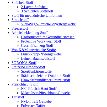
Softshell-Stoff
2 Lagen Softshell
3 Schichten Softshell
Stoff für medizinische Uniformen
Stretchstoff
Vier-Wege-Stretch-Polyestergewebe
Fleecestoff
Arbeitsbekleidung Stoff
Uniformstoff im Gesundheitswesen
Protective Workwear Stoff
Geschäftsanzug Stoff
Von K&M entwickelte Stoffe
Druckkrepp-Nylongewebe
Leinen Baumwollstoff
SORONA-Stoff
Freizeit-Outdoor-Stoff
Sportfunktionsstoffe
Städtische leichte Outdoor -Stoff
Umweltfreundlicher Freizeitstoff
Pfirsichhaut Stoff
N/T Pfirsich Haut Stoff
Mikrofaser-Pfirsichhaut-Gewebe
Taftstoff
Nylon-Taft-Gewebe
Polyester-Taffeta