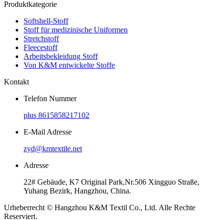
Produktkategorie
Softshell-Stoff
Stoff für medizinische Uniformen
Stretchstoff
Fleecestoff
Arbeitsbekleidung Stoff
Von K&M entwickelte Stoffe
Kontakt
Telefon Nummer
plus 8615858217102
E-Mail Adresse
zyd@kmtextile.net
Adresse
22# Gebäude, K7 Original Park,Nr.506 Xingguo Straße,
Yuhang Bezirk, Hangzhou, China.
Urheberrecht © Hangzhou K&M Textil Co., Ltd. Alle Rechte
Reserviert.